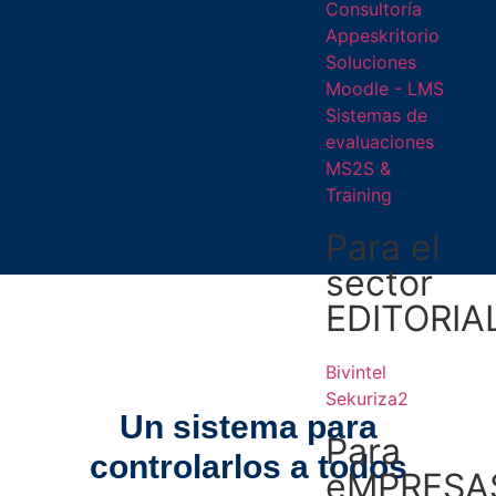
Consultoría
Appeskritorio
Soluciones
Moodle - LMS
Sistemas de
evaluaciones
MS2S &
Training
Para el
sector
EDITORIA
Bivintel
Sekuriza2
Un sistema para
Para
controlarlos a todos
eMPRESA