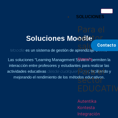
SOLUCIONES
Para el
sector
Soluciones Moodle
salud
Contacto
Moodle
LMS
es un sistema de gestión de aprendizaje o
.
Atenxia
Las soluciones “Learning Management System” permiten la
interacción entre profesores y estudiantes para realizar las
Para el
desde cualquier lugar
actividades educativas
, facilitando y
sector
mejorando el rendimiento de los métodos educativos.
EDUCATI
Autentika
Kontesta
Integración