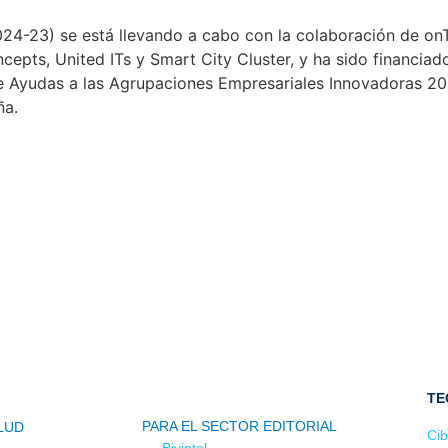
-23) se está llevando a cabo con la colaboración de onTe
pts, United ITs y Smart City Cluster, y ha sido financiado
de Ayudas a las Agrupaciones Empresariales Innovadoras 2
ña.
TE
PARA EL SECTOR EDITORIAL
LUD
Cib
Bivintel